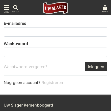
MAND
ZOEKEN
MENU
E-mailadres
Wachtwoord
Wachtwoord vergeten?
Inloggen
Nog geen account?
Registreren
Uw Slager Kersenboogerd